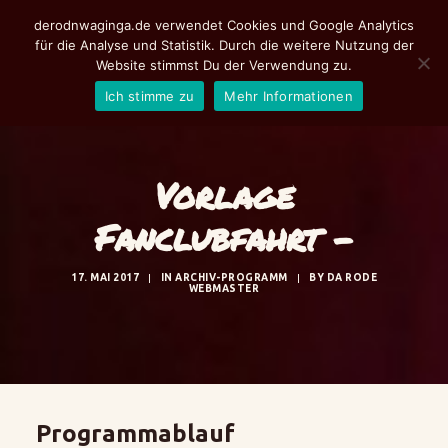
derodnwaginga.de verwendet Cookies und Google Analytics
für die Analyse und Statistik. Durch die weitere Nutzung der
Website stimmst Du der Verwendung zu.
Ich stimme zu
Mehr Informationen
Aktuelles
Programm
Vorlage
Tickets
Fanclubfahrt -
Fotoalbum
17. MAI 2017
|
IN
ARCHIV-PROGRAMM
|
BY
DA RODE
de rodn Waginga
WEBMASTER
Suche
Programmablauf