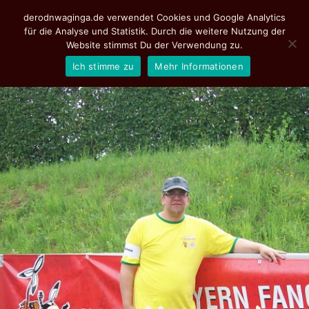
derodnwaginga.de verwendet Cookies und Google Analytics
für die Analyse und Statistik. Durch die weitere Nutzung der
Website stimmst Du der Verwendung zu.
Ich stimme zu
Mehr Informationen
Aktuelles
Programm
Tickets
Fotoalbum
de rodn Waginga
Suche