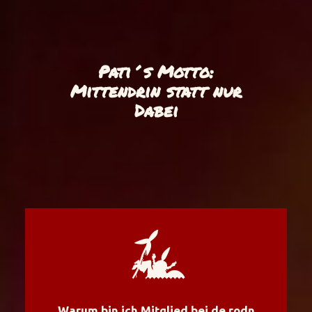
Pati´s Motto:
Mittendrin statt nur
Dabei
Warum bin ich Mitglied bei de rodn